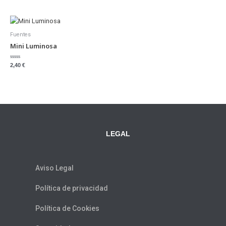
0
0
de
de
5
5
Fuentes
Mini Luminosa
Valorado
2,40
€
con
0
de
5
LEGAL
Aviso Legal
Política de privacidad
Política de Cookies