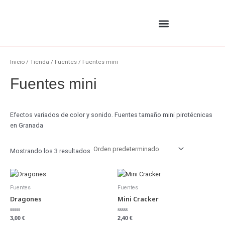
Ir
al
contenido
Inicio
/
Tienda
/
Fuentes
/ Fuentes mini
Fuentes mini
Efectos variados de color y sonido. Fuentes tamaño mini pirotécnicas
en Granada
Mostrando los 3 resultados
Fuentes
Fuentes
Dragones
Mini Cracker
Valorado
Valorado
3,00
€
2,40
€
con
con