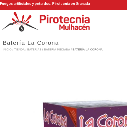
Ir
Fuegos artificiales y petardos. Pirotecnia en Granada
al
contenido
Batería La Corona
INICIO
/
TIENDA
/
BATERIAS
/
BATERÍA MEDIANA
/ BATERÍA LA CORONA