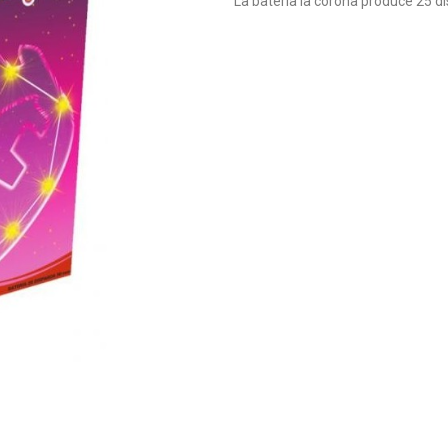
La batería la corona produce 25 di