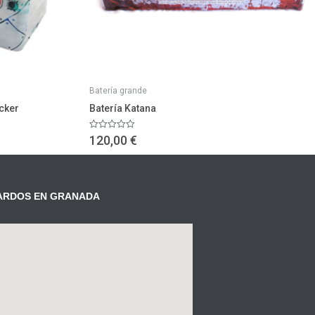
Batería grande
acker
Batería Katana
Valorado
120,00
€
con
0
de
5
ARDOS EN GRANADA