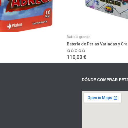
Batería grande
Batería de Perlas Variadas y Cr
Valorado
110,00
€
con
0
de
5
DÓNDE COMPRAR PET