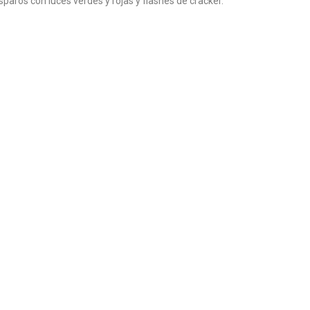
sparos con luces verdes y rojas y flashes de cracker.