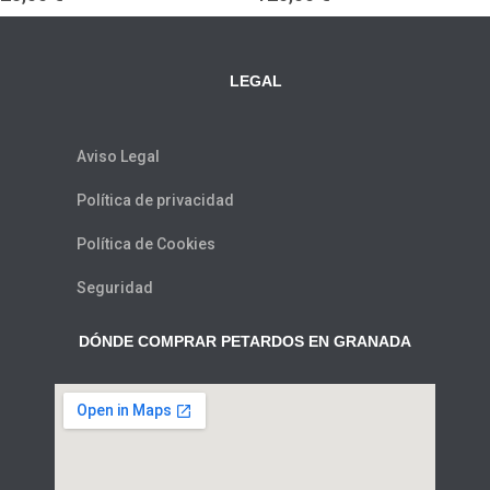
0
0
de
de
5
5
LEGAL
Aviso Legal
Política de privacidad
Política de Cookies
Seguridad
DÓNDE COMPRAR PETARDOS EN GRANADA