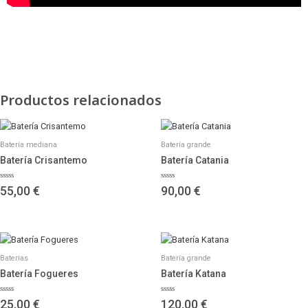
Productos relacionados
Batería mediana
Batería grande
Batería Crisantemo
Batería Catania
Valorado
Valorado
55,00
€
90,00
€
con
con
0
0
de
de
5
5
Baterias
Batería grande
Batería Fogueres
Batería Katana
Valorado
Valorado
25,00
€
120,00
€
con
con