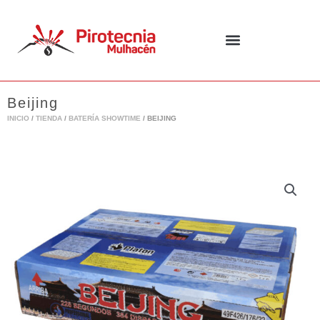
Ir
al
contenido
Beijing
INICIO
/
TIENDA
/
BATERÍA SHOWTIME
/ BEIJING