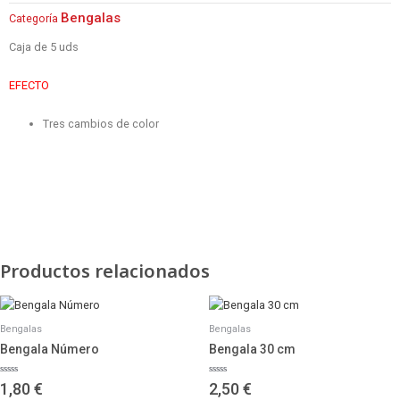
Bengalas
Categoría
Caja de 5 uds
EFECTO
Tres cambios de color
Productos relacionados
Bengalas
Bengalas
Bengala Número
Bengala 30 cm
Valorado
Valorado
1,80
€
2,50
€
con
con