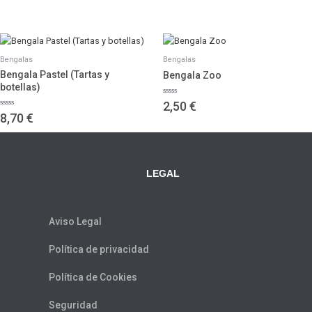
0
0
de
de
5
5
Bengalas
Bengalas
Bengala Pastel (Tartas y
Bengala Zoo
botellas)
Valorado
2,50
€
con
Valorado
8,70
€
0
con
de
0
5
de
5
LEGAL
Aviso Legal
Política de privacidad
Política de Cookies
Seguridad