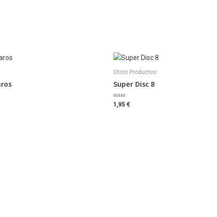
Otros Productos
aros
Super Disc 8
Valorado
1,95
€
con
0
de
5