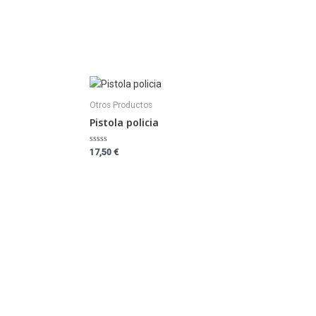
Otros Productos
Pistola policia
Valorado
17,50
€
con
0
de
5