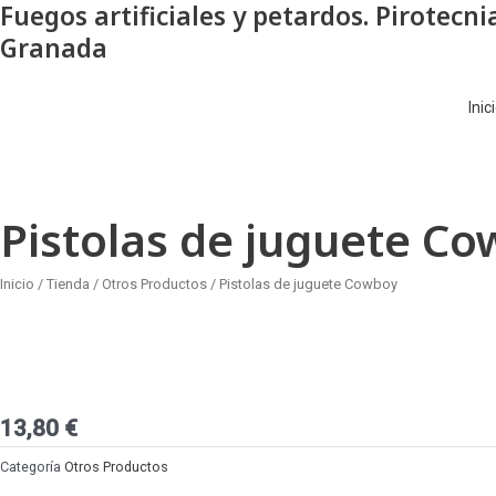
Fuegos artificiales y petardos. Pirotecni
Ir
al
Granada
contenido
Inic
Pistolas de juguete C
Inicio
/
Tienda
/
Otros Productos
/ Pistolas de juguete Cowboy
13,80
€
Categoría
Otros Productos