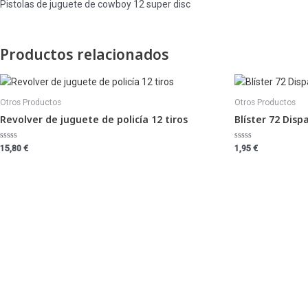
Pistolas de juguete de cowboy 12 super disc
Productos relacionados
Otros Productos
Otros Productos
Revolver de juguete de policía 12 tiros
Blíster 72 Disp
Valorado
Valorado
15,80
€
1,95
€
con
con
0
0
de
de
5
5