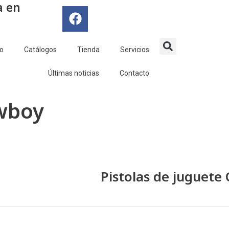
a en
F
a
c
e
io
Catálogos
Tienda
Servicios
b
o
Últimas noticias
Contacto
o
k
owboy
Pistolas de juguete