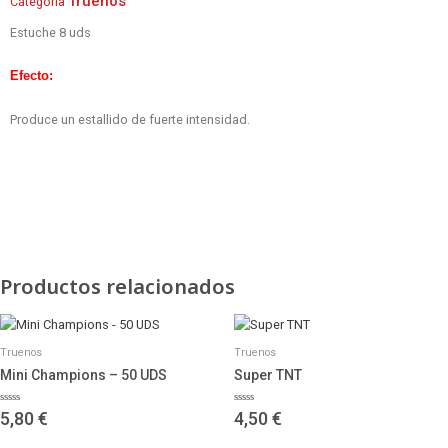
Truenos
Categoría
Estuche 8 uds
Efecto:
Produce un estallido de fuerte intensidad.
Productos relacionados
Truenos
Truenos
Mini Champions – 50 UDS
Super TNT
Valorado
Valorado
5,80
€
4,50
€
con
con
0
0
de
de