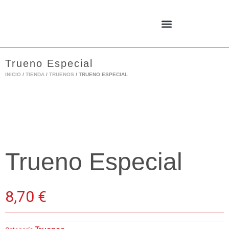
Ir
al
contenido
Trueno Especial
INICIO
/
TIENDA
/
TRUENOS
/ TRUENO ESPECIAL
Trueno Especial
8,70
€