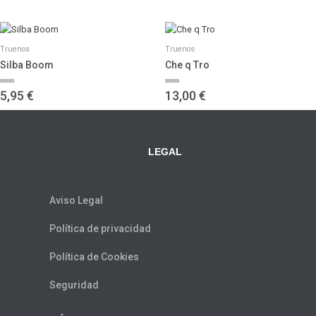
5
5
Truenos
Truenos
Silba Boom
Che q Tro
Valorado
Valorado
5,95
€
13,00
€
con
con
0
0
de
de
5
5
LEGAL
Aviso Legal
Política de privacidad
Política de Cookies
Seguridad