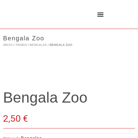
Ir
al
contenido
Bengala Zoo
INICIO
/
TIENDA
/
BENGALAS
/ BENGALA ZOO
Bengala Zoo
2,50
€