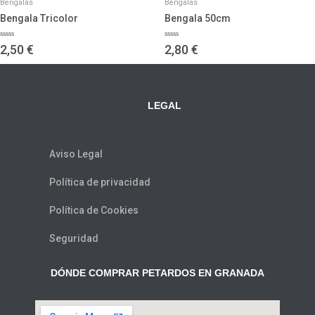
Bengalas
Bengalas
Bengala Tricolor
Bengala 50cm
Valorado
Valorado
2,50
€
2,80
€
con
con
0
0
de
de
5
5
LEGAL
Aviso Legal
Política de privacidad
Política de Cookies
Seguridad
DÓNDE COMPRAR PETARDOS EN GRANADA