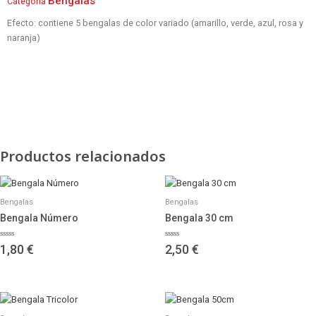
Bengalas
Categoría
Efecto: contiene 5 bengalas de color variado (amarillo, verde, azul, rosa y
naranja)
Productos relacionados
Bengalas
Bengalas
Bengala Número
Bengala 30 cm
Valorado
Valorado
1,80
€
2,50
€
con
con
0
0
de
de
5
5